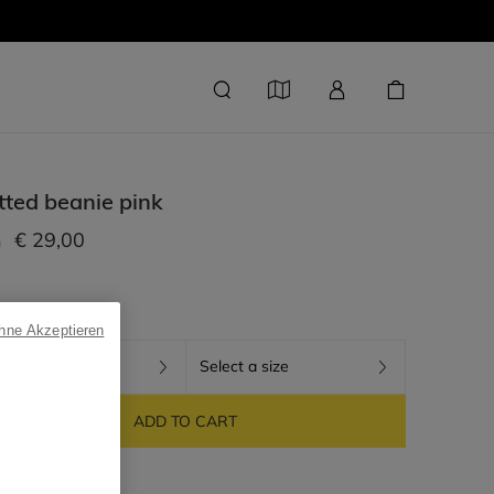
tted beanie
pink
€ 29,00
m
ohne Akzeptieren
+1 colors
Select a size
ADD TO CART