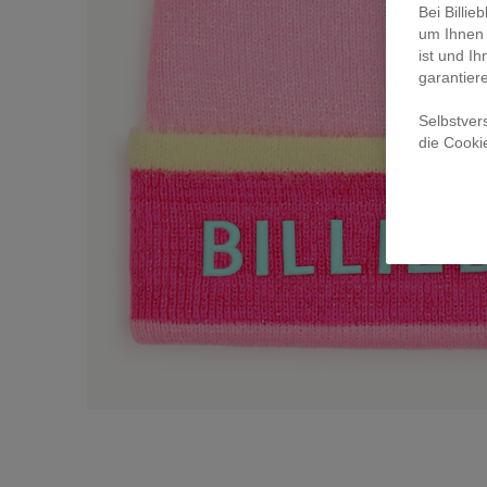
Bei Billi
um Ihnen 
ist und Ih
garantier
Selbstver
die Cooki