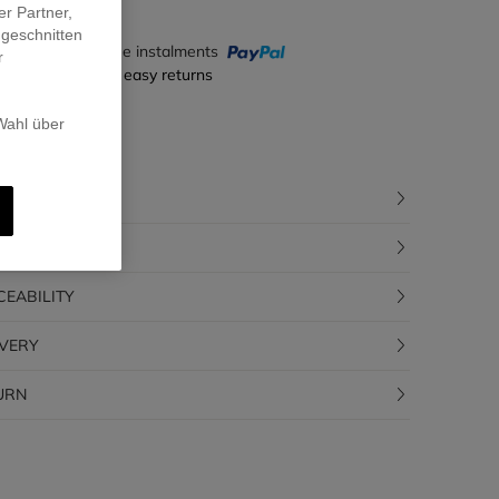
er Partner,
ugeschnitten
y in 4 interest-free instalments
r
ecure payment & easy returns
 Wahl über
CRIPTION
POSITION
CEABILITY
IVERY
URN