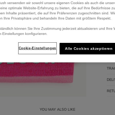
eblush verwenden wir sowohl unsere eigenen Cookies als auch die unser
eine optimale Website-Erfahrung zu bieten, die auf Ihre Bedürfnisse z
Pa
nen Inhalte präsentiert, die auf Ihre Präferenzen zugeschnitten sind. Wi
🔒 S
en Ihre Privatsphäre und behandeln Ihre Daten mit größtem Respekt.
ständlich können Sie Ihre Zustimmung jederzeit aktualisieren und Ihre
e-Einstellungen konfigurieren.
DES
Cookie-Einstellungen
Alle Cookies akzeptieren
COM
TRA
DEL
RET
YOU MAY ALSO LIKE