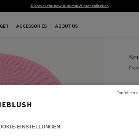
Discover the new Autumn/Winter collection
GER
ACCESSORIES
ABOUT US
Kni
Fro
Fortfahren 
OOKIE-EINSTELLUNGEN