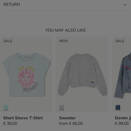
RETURN
YOU MAY ALSO LIKE
SALE
NEW
SALE
Short Sleeve T-Shirt
Sweater
Denim J
€ 39,00
from
€ 65,00
€ 99,00