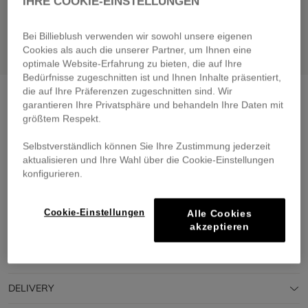
IHRE COOKIE-EINSTELLUNGEN
Bei Billieblush verwenden wir sowohl unsere eigenen
Cookies als auch die unserer Partner, um Ihnen eine
optimale Website-Erfahrung zu bieten, die auf Ihre
Bedürfnisse zugeschnitten ist und Ihnen Inhalte präsentiert,
die auf Ihre Präferenzen zugeschnitten sind. Wir
Jacket with pockets
pink off white
garantieren Ihre Privatsphäre und behandeln Ihre Daten mit
€ 79,00
From
größtem Respekt.
Pay in 4 interest-free instalments
Selbstverständlich können Sie Ihre Zustimmung jederzeit
🔒 Secure payment & easy returns
aktualisieren und Ihre Wahl über die Cookie-Einstellungen
konfigurieren.
DESCRIPTION
Cookie-Einstellungen
Alle Cookies
akzeptieren
COMPOSITION
TRACEABILITY
DELIVERY