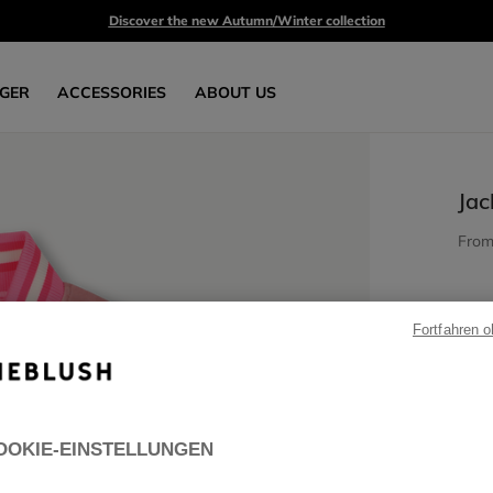
Discover the new Autumn/Winter collection
GER
ACCESSORIES
ABOUT US
Jac
Fro
Fortfahren 
OOKIE-EINSTELLUNGEN