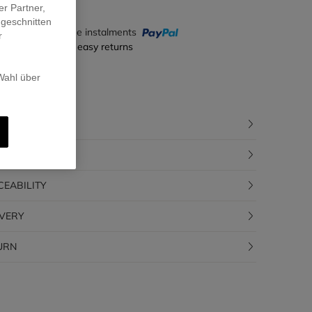
er Partner,
ugeschnitten
y in 4 interest-free instalments
r
ecure payment & easy returns
 Wahl über
CRIPTION
POSITION
CEABILITY
IVERY
URN