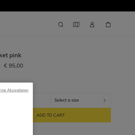
ket
pink
€ 95,00
m
ohne Akzeptieren
PINK
Select a size
ADD TO CART