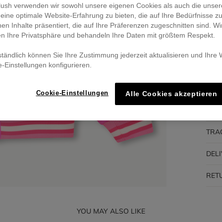
eblush verwenden wir sowohl unsere eigenen Cookies als auch die unser
eine optimale Website-Erfahrung zu bieten, die auf Ihre Bedürfnisse z
Pa
nen Inhalte präsentiert, die auf Ihre Präferenzen zugeschnitten sind. Wi
🔒 S
en Ihre Privatsphäre und behandeln Ihre Daten mit größtem Respekt.
ständlich können Sie Ihre Zustimmung jederzeit aktualisieren und Ihre
e-Einstellungen konfigurieren.
DES
Cookie-Einstellungen
Alle Cookies akzeptieren
COM
TRA
DEL
RET
YOU MAY ALSO LIKE