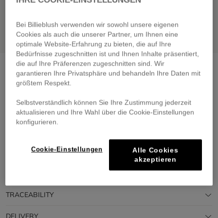
Bei Billieblush verwenden wir sowohl unsere eigenen
Cookies als auch die unserer Partner, um Ihnen eine
optimale Website-Erfahrung zu bieten, die auf Ihre
Bedürfnisse zugeschnitten ist und Ihnen Inhalte präsentiert,
die auf Ihre Präferenzen zugeschnitten sind. Wir
Hat with fantasy
white
garantieren Ihre Privatsphäre und behandeln Ihre Daten mit
€ 25,00
größtem Respekt.
Pay in 4 interest-free instalments
Selbstverständlich können Sie Ihre Zustimmung jederzeit
🔒 Secure payment & easy returns
aktualisieren und Ihre Wahl über die Cookie-Einstellungen
konfigurieren.
SALE
GREENAROUND
Cookie-Einstellungen
Alle Cookies
DESCRIPTION
akzeptieren
COMPOSITION
TRACEABILITY
DELIVERY