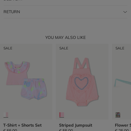
RETURN
YOU MAY ALSO LIKE
SALE
SALE
SALE
T-Shirt + Shorts Set
Striped Jumpsuit
Flower 
€ 55,00
€ 55,00
€ 25,00