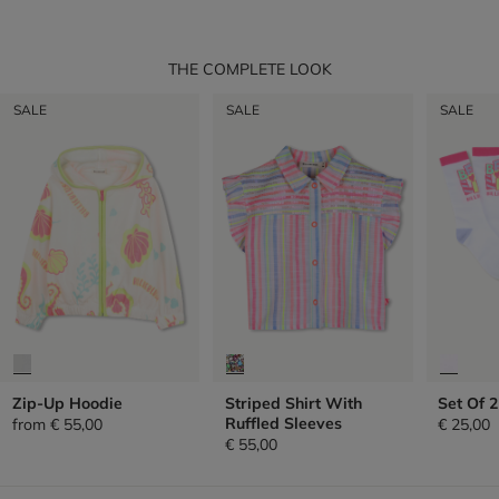
THE COMPLETE LOOK
SALE
SALE
SALE
Zip-Up Hoodie
Striped Shirt With
Set Of 2
Ruffled Sleeves
from
€ 55,00
€ 25,00
€ 55,00