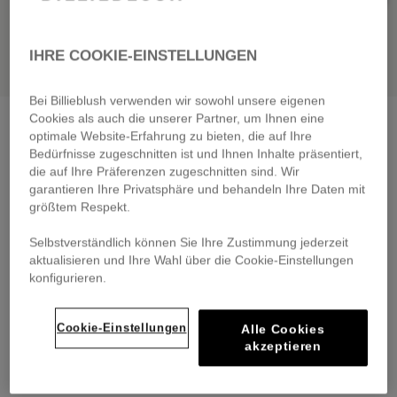
IHRE COOKIE-EINSTELLUNGEN
Bei Billieblush verwenden wir sowohl unsere eigenen
Cookies als auch die unserer Partner, um Ihnen eine
Fleece shorts
fuschia
optimale Website-Erfahrung zu bieten, die auf Ihre
€ 39,00
From
Bedürfnisse zugeschnitten ist und Ihnen Inhalte präsentiert,
die auf Ihre Präferenzen zugeschnitten sind. Wir
Pay in 4 interest-free instalments
garantieren Ihre Privatsphäre und behandeln Ihre Daten mit
🔒 Secure payment & easy returns
größtem Respekt.
Selbstverständlich können Sie Ihre Zustimmung jederzeit
DESCRIPTION
aktualisieren und Ihre Wahl über die Cookie-Einstellungen
konfigurieren.
COMPOSITION
Cookie-Einstellungen
Alle Cookies
TRACEABILITY
akzeptieren
DELIVERY