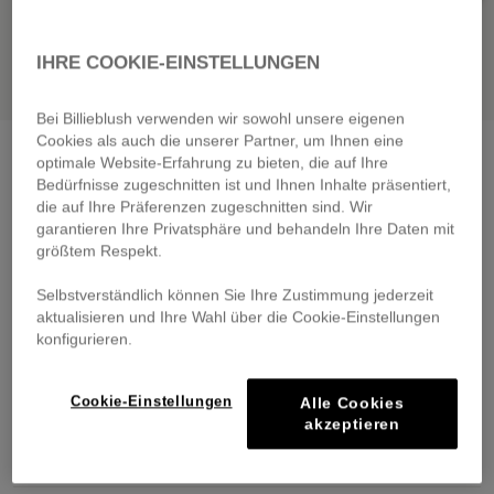
IHRE COOKIE-EINSTELLUNGEN
Bei Billieblush verwenden wir sowohl unsere eigenen
Cookies als auch die unserer Partner, um Ihnen eine
Fleece shorts
nosegay
optimale Website-Erfahrung zu bieten, die auf Ihre
€ 45,00
Bedürfnisse zugeschnitten ist und Ihnen Inhalte präsentiert,
From
die auf Ihre Präferenzen zugeschnitten sind. Wir
Pay in 4 interest-free instalments
garantieren Ihre Privatsphäre und behandeln Ihre Daten mit
größtem Respekt.
🔒 Secure payment & easy returns
Selbstverständlich können Sie Ihre Zustimmung jederzeit
DESCRIPTION
aktualisieren und Ihre Wahl über die Cookie-Einstellungen
konfigurieren.
COMPOSITION
Cookie-Einstellungen
Alle Cookies
TRACEABILITY
akzeptieren
DELIVERY