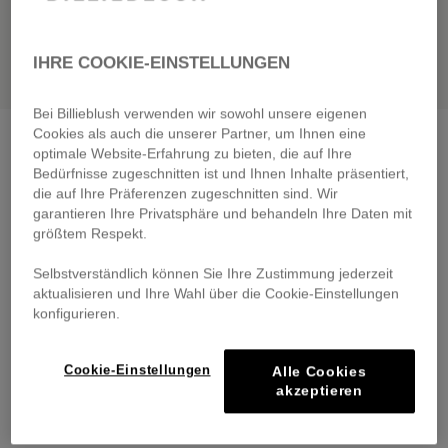
IHRE COOKIE-EINSTELLUNGEN
Bei Billieblush verwenden wir sowohl unsere eigenen
Cookies als auch die unserer Partner, um Ihnen eine
Fleece bermuda shorts
green lemon
optimale Website-Erfahrung zu bieten, die auf Ihre
€ 39,00
From
Bedürfnisse zugeschnitten ist und Ihnen Inhalte präsentiert,
die auf Ihre Präferenzen zugeschnitten sind. Wir
Pay in 4 interest-free instalments
garantieren Ihre Privatsphäre und behandeln Ihre Daten mit
🔒 Secure payment & easy returns
größtem Respekt.
Selbstverständlich können Sie Ihre Zustimmung jederzeit
DESCRIPTION
aktualisieren und Ihre Wahl über die Cookie-Einstellungen
konfigurieren.
COMPOSITION
Cookie-Einstellungen
Alle Cookies
TRACEABILITY
akzeptieren
DELIVERY