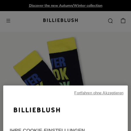
Discover the new Autumn/Winter collection
Fortfahren ohne Akzeptieren
IHRE COOKIE-EINSTELLUNGEN