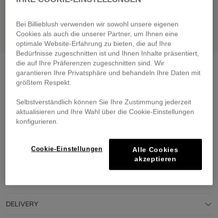
Bei Billieblush verwenden wir sowohl unsere eigenen
Cookies als auch die unserer Partner, um Ihnen eine
optimale Website-Erfahrung zu bieten, die auf Ihre
Bedürfnisse zugeschnitten ist und Ihnen Inhalte präsentiert,
die auf Ihre Präferenzen zugeschnitten sind. Wir
Fancy socks
navy
garantieren Ihre Privatsphäre und behandeln Ihre Daten mit
€ 15,00
größtem Respekt.
Pay in 4 interest-free instalments
Selbstverständlich können Sie Ihre Zustimmung jederzeit
🔒 Secure payment & easy returns
aktualisieren und Ihre Wahl über die Cookie-Einstellungen
konfigurieren.
DESCRIPTION
Cookie-Einstellungen
Alle Cookies
akzeptieren
COMPOSITION
TRACEABILITY
DELIVERY