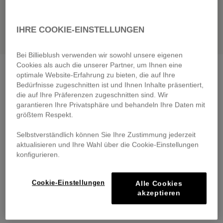
IHRE COOKIE-EINSTELLUNGEN
Bei Billieblush verwenden wir sowohl unsere eigenen
Cookies als auch die unserer Partner, um Ihnen eine
Denim trousers
double stone+bleach
optimale Website-Erfahrung zu bieten, die auf Ihre
€ 59,00
Bedürfnisse zugeschnitten ist und Ihnen Inhalte präsentiert,
die auf Ihre Präferenzen zugeschnitten sind. Wir
Pay in 4 interest-free instalments
garantieren Ihre Privatsphäre und behandeln Ihre Daten mit
🔒 Secure payment & easy returns
größtem Respekt.
Selbstverständlich können Sie Ihre Zustimmung jederzeit
DESCRIPTION
aktualisieren und Ihre Wahl über die Cookie-Einstellungen
konfigurieren.
COMPOSITION
Cookie-Einstellungen
Alle Cookies
TRACEABILITY
akzeptieren
DELIVERY