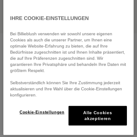
IHRE COOKIE-EINSTELLUNGEN
Bei Billieblush verwenden wir sowohl unsere eigenen
Cookies als auch die unserer Partner, um Ihnen eine
Bi-material dress
angel blue
optimale Website-Erfahrung zu bieten, die auf Ihre
€ 65,00
Bedürfnisse zugeschnitten ist und Ihnen Inhalte präsentiert,
From
die auf Ihre Präferenzen zugeschnitten sind. Wir
Pay in 4 interest-free instalments
garantieren Ihre Privatsphäre und behandeln Ihre Daten mit
🔒 Secure payment & easy returns
größtem Respekt.
Selbstverständlich können Sie Ihre Zustimmung jederzeit
DESCRIPTION
aktualisieren und Ihre Wahl über die Cookie-Einstellungen
konfigurieren.
COMPOSITION
Cookie-Einstellungen
Alle Cookies
TRACEABILITY
akzeptieren
DELIVERY