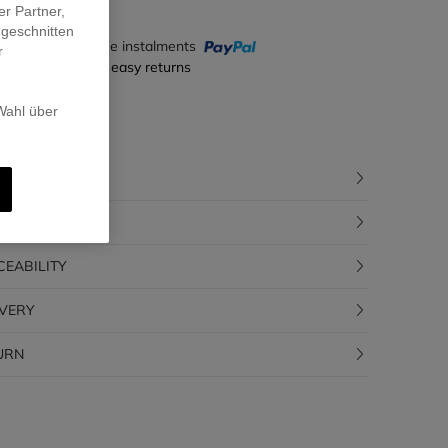
er Partner,
ugeschnitten
y in 4 interest-free instalments
r
ecure payment & easy returns
 Wahl über
CRIPTION
POSITION
CEABILITY
IVERY
URN