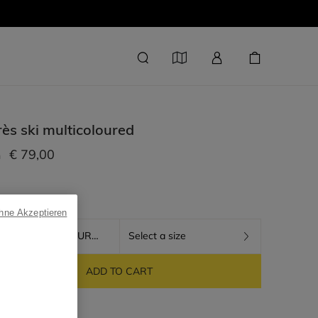
ès ski
multicoloured
€ 79,00
m
ohne Akzeptieren
MULTICOLOURED
Select a size
ADD TO CART