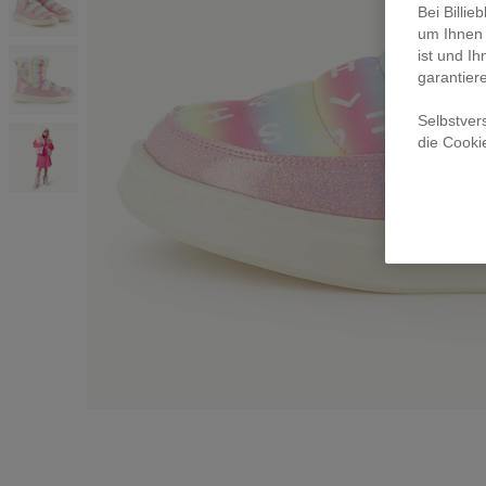
Bei Billi
um Ihnen 
ist und Ih
garantier
Selbstver
die Cooki