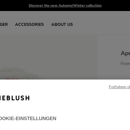
Discover the new Autumn/Winter collection
GER
ACCESSORIES
ABOUT US
Apr
Fro
Fortfahren 
OOKIE-EINSTELLUNGEN