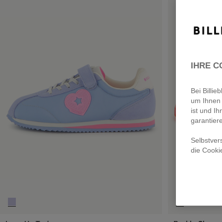
IHRE C
Bei Billi
um Ihnen 
ist und Ih
garantier
Selbstver
die Cooki