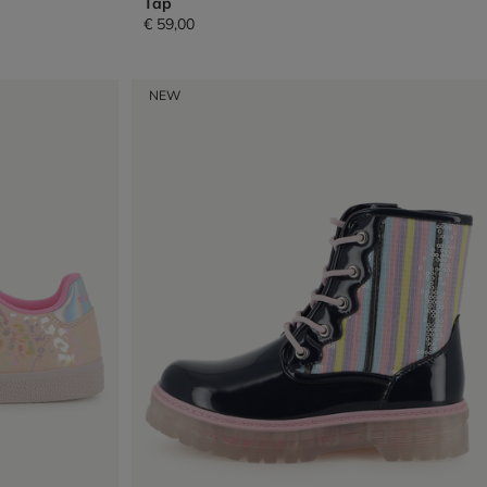
Tap
€ 59,00
NEW