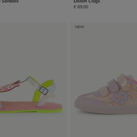
e Sandals
Denim Clogs
€ 69,00
NEW