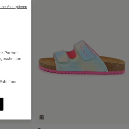
ohne Akzeptieren
er Partner,
ugeschnitten
r
 Wahl über