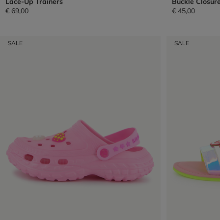
Lace-Up Trainers
Buckle Closur
€ 69,00
€ 45,00
SALE
SALE