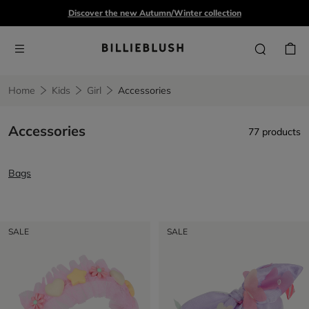
Discover the new Autumn/Winter collection
Home
Kids
Girl
Accessories
Accessories
77 products
Bags
SALE
SALE