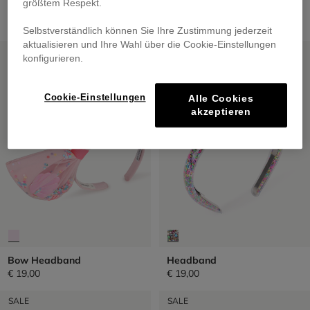
größtem Respekt.
Flower Sunglasses
Seal Bag
€ 25,00
€ 29,00
Selbstverständlich können Sie Ihre Zustimmung jederzeit
aktualisieren und Ihre Wahl über die Cookie-Einstellungen
SALE
SALE
konfigurieren.
Cookie-Einstellungen
Alle Cookies
akzeptieren
Bow Headband
Headband
€ 19,00
€ 19,00
SALE
SALE