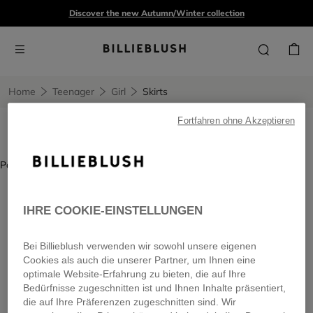
Discover the new Autumn/Winter collection
Home
Teenager
Girl
Skirts
Fortfahren ohne Akzeptieren
Teen girls' skirts
1 product
Page does not contain any content.
IHRE COOKIE-EINSTELLUNGEN
Bei Billieblush verwenden wir sowohl unsere eigenen
Cookies als auch die unserer Partner, um Ihnen eine
optimale Website-Erfahrung zu bieten, die auf Ihre
Bedürfnisse zugeschnitten ist und Ihnen Inhalte präsentiert,
die auf Ihre Präferenzen zugeschnitten sind. Wir