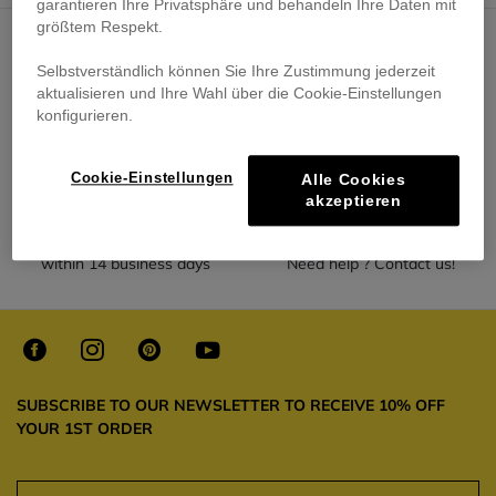
garantieren Ihre Privatsphäre und behandeln Ihre Daten mit
größtem Respekt.
Selbstverständlich können Sie Ihre Zustimmung jederzeit
aktualisieren und Ihre Wahl über die Cookie-Einstellungen
FREE DELIVERY
SECURE PAYMENT
konfigurieren.
over €130
Pay safely
Cookie-Einstellungen
Alle Cookies
akzeptieren
EASY RETURNS
CUSTOMER SERVICE
within 14 business days
Need help ? Contact us!
SUBSCRIBE TO OUR NEWSLETTER TO RECEIVE 10% OFF
YOUR 1ST ORDER