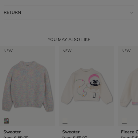
RETURN
YOU MAY ALSO LIKE
NEW
NEW
NEW
Sweater
Sweater
Fleece 
from
€ 59,00
from
€ 69,00
from
€ 6