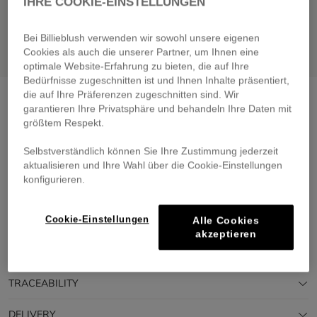
IHRE COOKIE-EINSTELLUNGEN
Bei Billieblush verwenden wir sowohl unsere eigenen
Cookies als auch die unserer Partner, um Ihnen eine
optimale Website-Erfahrung zu bieten, die auf Ihre
Bedürfnisse zugeschnitten ist und Ihnen Inhalte präsentiert,
die auf Ihre Präferenzen zugeschnitten sind. Wir
Shimmery underskirt
light gold
garantieren Ihre Privatsphäre und behandeln Ihre Daten mit
€ 59,00
From
größtem Respekt.
Pay in 4 interest-free instalments
Selbstverständlich können Sie Ihre Zustimmung jederzeit
🔒 Secure payment & easy returns
aktualisieren und Ihre Wahl über die Cookie-Einstellungen
NEW
CEREMONY
konfigurieren.
Cookie-Einstellungen
DESCRIPTION
Alle Cookies
akzeptieren
COMPOSITION
TRACEABILITY
DELIVERY