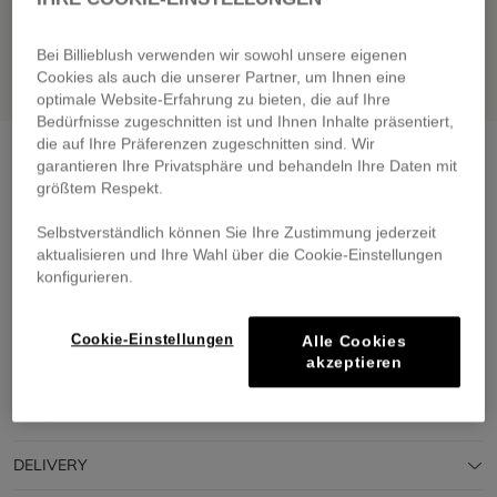
Bei Billieblush verwenden wir sowohl unsere eigenen
Cookies als auch die unserer Partner, um Ihnen eine
optimale Website-Erfahrung zu bieten, die auf Ihre
Bedürfnisse zugeschnitten ist und Ihnen Inhalte präsentiert,
die auf Ihre Präferenzen zugeschnitten sind. Wir
Rain boots
multicoloured
garantieren Ihre Privatsphäre und behandeln Ihre Daten mit
€ 49,00
größtem Respekt.
Pay in 4 interest-free instalments
Selbstverständlich können Sie Ihre Zustimmung jederzeit
🔒 Secure payment & easy returns
aktualisieren und Ihre Wahl über die Cookie-Einstellungen
konfigurieren.
DESCRIPTION
Cookie-Einstellungen
Alle Cookies
akzeptieren
COMPOSITION
TRACEABILITY
DELIVERY