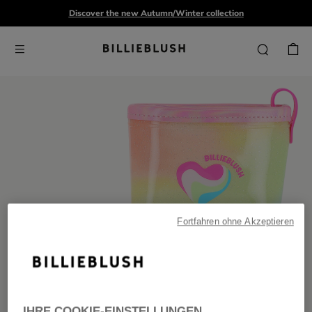
Discover the new Autumn/Winter collection
Fortfahren ohne Akzeptieren
IHRE COOKIE-EINSTELLUNGEN