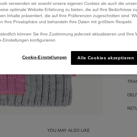
eblush verwenden wir sowohl unsere eigenen Cookies als auch die unser
eine optimale Website-Erfahrung zu bieten, die auf Ihre Bedürfnisse z
Pa
nen Inhalte präsentiert, die auf Ihre Präferenzen zugeschnitten sind. Wi
🔒 S
en Ihre Privatsphäre und behandeln Ihre Daten mit größtem Respekt.
ständlich können Sie Ihre Zustimmung jederzeit aktualisieren und Ihre
e-Einstellungen konfigurieren.
DES
Cookie-Einstellungen
Alle Cookies akzeptieren
COM
TRA
DEL
RET
YOU MAY ALSO LIKE