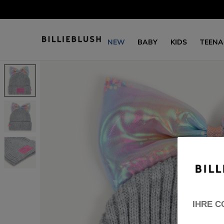
NEW
BABY
KIDS
TEENA
IHRE C