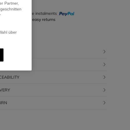
er Partner,
ugeschnitten
y in 4 interest-free instalments
r
ecure payment & easy returns
 Wahl über
CRIPTION
POSITION
CEABILITY
IVERY
URN