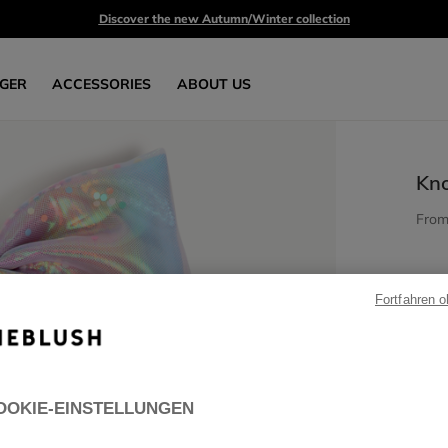
Discover the new Autumn/Winter collection
GER
ACCESSORIES
ABOUT US
Kno
Fro
Fortfahren 
OOKIE-EINSTELLUNGEN