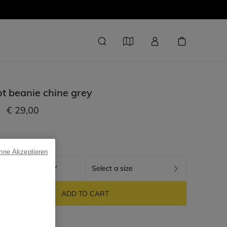
t beanie
chine grey
€ 29,00
m
ohne Akzeptieren
CHINE GREY
Select a size
ADD TO CART