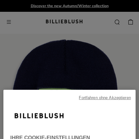
Discover the new Autumn/Winter collection
Fortfahren ohne Akzeptieren
IHRE COOKIE-EINSTELLUNGEN