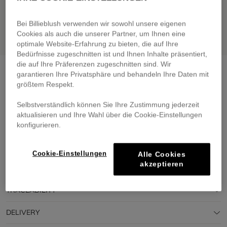
Bei Billieblush verwenden wir sowohl unsere eigenen
Cookies als auch die unserer Partner, um Ihnen eine
optimale Website-Erfahrung zu bieten, die auf Ihre
Bedürfnisse zugeschnitten ist und Ihnen Inhalte präsentiert,
die auf Ihre Präferenzen zugeschnitten sind. Wir
Knitted beanie
navy
garantieren Ihre Privatsphäre und behandeln Ihre Daten mit
größtem Respekt.
€ 25,00
From
Selbstverständlich können Sie Ihre Zustimmung jederzeit
Pay in 4 interest-free instalments
aktualisieren und Ihre Wahl über die Cookie-Einstellungen
🔒 Secure payment & easy returns
konfigurieren.
DESCRIPTION
Cookie-Einstellungen
Alle Cookies
akzeptieren
COMPOSITION
TRACEABILITY
DELIVERY