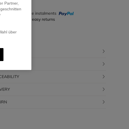
er Partner,
ugeschnitten
y in 4 interest-free instalments
r
ecure payment & easy returns
 Wahl über
CRIPTION
POSITION
CEABILITY
IVERY
URN