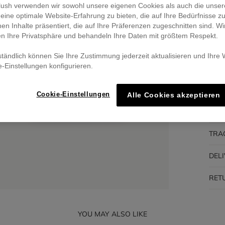
eblush verwenden wir sowohl unsere eigenen Cookies als auch die unser
eine optimale Website-Erfahrung zu bieten, die auf Ihre Bedürfnisse z
Pa
nen Inhalte präsentiert, die auf Ihre Präferenzen zugeschnitten sind. Wi
🔒 S
en Ihre Privatsphäre und behandeln Ihre Daten mit größtem Respekt.
ständlich können Sie Ihre Zustimmung jederzeit aktualisieren und Ihre
e-Einstellungen konfigurieren.
DES
Cookie-Einstellungen
Alle Cookies akzeptieren
COM
TRA
DEL
RET
YOU MAY ALSO LIKE