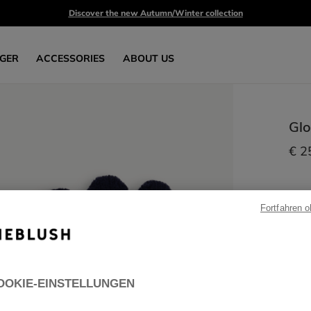
Discover the new Autumn/Winter collection
GER
ACCESSORIES
ABOUT US
Gl
€ 2
Fortfahren 
OOKIE-EINSTELLUNGEN