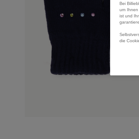
Bei Billi
um Ihnen 
ist und Ih
garantier
Selbstver
die Cooki