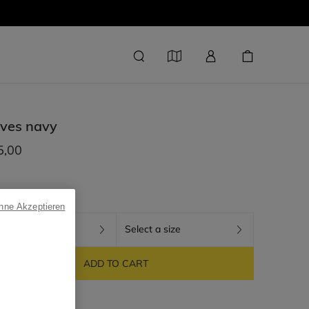
oves
navy
5,00
ohne Akzeptieren
+1 colors
Select a size
ADD TO CART